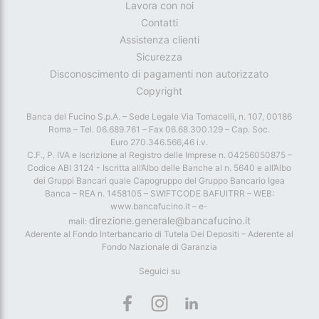
Lavora con noi
Contatti
Assistenza clienti
Sicurezza
Disconoscimento di pagamenti non autorizzato
Copyright
Banca del Fucino S.p.A. – Sede Legale Via Tomacelli, n. 107, 00186
Roma – Tel. 06.689.761 – Fax 06.68.300.129 – Cap. Soc.
Euro 270.346.566,46 i.v.
C.F., P. IVA e Iscrizione al Registro delle Imprese n. 04256050875 –
Codice ABI 3124 - Iscritta all’Albo delle Banche al n. 5640 e all’Albo
dei Gruppi Bancari quale Capogruppo del Gruppo Bancario Igea
Banca – REA n. 1458105 – SWIFTCODE BAFUITRR – WEB:
www.bancafucino.it – e-
direzione.generale@bancafucino.it
mail:
Aderente al Fondo Interbancario di Tutela Dei Depositi – Aderente al
Fondo Nazionale di Garanzia
Seguici su