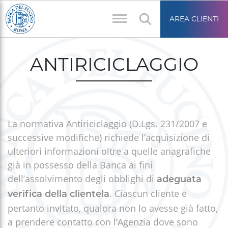
Salta
Area
al
AREA CLIENTI
riservata
contenuto
Briciole
principale
di
ANTIRICICLAGGIO
pane
La normativa Antiriciclaggio (D.Lgs. 231/2007 e
successive modifiche) richiede l’acquisizione di
ulteriori informazioni oltre a quelle anagrafiche
già in possesso della Banca ai fini
dell’assolvimento degli obblighi di
adeguata
. Ciascun cliente è
verifica della clientela
pertanto invitato, qualora non lo avesse già fatto,
a prendere contatto con l’Agenzia dove sono