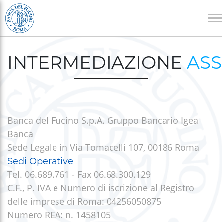
Salta
al
contenuto
Briciole
principale
di
INTERMEDIAZIONE
ASS
pane
Banca del Fucino S.p.A. Gruppo Bancario Igea
Banca
Sede Legale in Via Tomacelli 107, 00186 Roma
Sedi Operative
Tel. 06.689.761 - Fax 06.68.300.129
C.F., P. IVA e Numero di iscrizione al Registro
delle imprese di Roma: 04256050875
Numero REA: n. 1458105