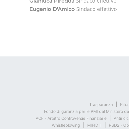
Sindaco effettivo
Gianluca Piredda
Sindaco effettivo
Eugenio D'Amico
Trasparenza
Rifo
Fondo di garanzia per le PMI del Ministero d
ACF - Arbitro Controversie Finanziarie
Antirici
Whistleblowing
MIFID II
PSD2 - Op