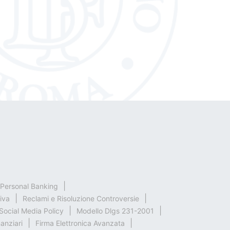
& Personal Banking
iva
Reclami e Risoluzione Controversie
Social Media Policy
Modello Dlgs 231-2001
nanziari
Firma Elettronica Avanzata