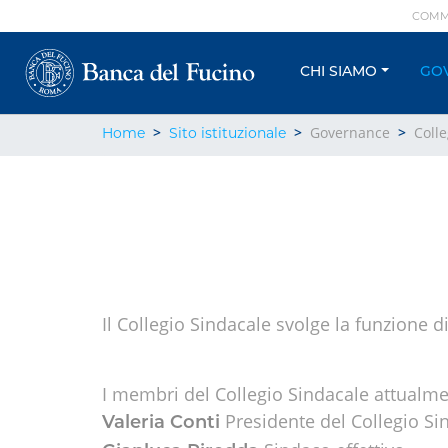
Menu
Salta
COMM
SITO
al
Menu
ISTITUZIONALE
contenuto
SITO
CHI SIAMO
GO
TOP
principale
ISTITUZIONALE
Briciole
Governance
Colle
Home
Sito istituzionale
di
pane
Il Collegio Sindacale svolge la funzione di
I membri del Collegio Sindacale attualme
Presidente del Collegio Si
Valeria Conti