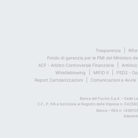
Trasparenza
Rifo
Fondo di garanzia per le PMI del Ministero d
ACF - Arbitro Controversie Finanziarie
Antirici
Whistleblowing
MIFID II
PSD2 - Op
Report Cartolarizzazioni
Comunicazioni e Avvisi
Banca del Fucino S.p.A. – Sede Le
C.F., P. IVA e Iscrizione al Registro delle Imprese n. 0425
Banca – REA n. 145810
Aderente