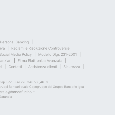
& Personal Banking
iva
Reclami e Risoluzione Controversie
Social Media Policy
Modello Dlgs 231-2001
nanziari
Firma Elettronica Avanzata
oi
Contatti
Assistenza clienti
Sicurezza
Cap. Soc. Euro 270.346.566,46 i.v.
dei Gruppi Bancari quale Capogruppo del Gruppo Bancario Igea
erale@bancafucino.it
 Garanzia