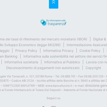
SU
rma dei tassi di riferimento del mercato monetario (IBOR)
Digital 
ello Sviluppo Economico (legge 662/96)
Intermediazione Assicurat
claggio
Privacy Policy
Informativa Privacy
Cookie Policy
en Banking
Informativa sulla sostenibilità nel settore dei servizi fi
Informativa societaria
Informativa al Pubblico
Lavora con n
Disconoscimento di pagamenti non autorizzato
Copyright
gale Via Tomacelli, n. 107, 00186 Roma – Tel. 06.689.761 – Fax 06.68.300.129 – 
6050875 – Codice ABI 3124 - Iscritta all’Albo delle Banche al n. 5640 e all’Albo 
direzione.gen
5 – SWIFTCODE BAFUITRR – WEB: www.bancafucino.it – e-mail:
 al Fondo Interbancario di Tutela Dei Depositi – Aderente al Fondo Nazionale di
Seguici su