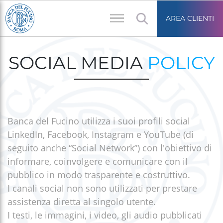
Salta
Area
al
AREA CLIENTI
riservata
contenuto
Briciole
principale
di
SOCIAL MEDIA
POLICY
pane
Banca del Fucino utilizza i suoi profili social
LinkedIn, Facebook, Instagram e YouTube (di
seguito anche “Social Network”) con l'obiettivo di
informare, coinvolgere e comunicare con il
pubblico in modo trasparente e costruttivo.
I canali social non sono utilizzati per prestare
assistenza diretta al singolo utente.
I testi, le immagini, i video, gli audio pubblicati