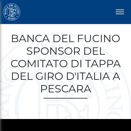
Welcome
Salta
to
al
All
contenuto
in
principale
Briciole
One
BANCA DEL FUCINO
di
Accessibility
screen
SPONSOR DEL
pane
reader.
To
COMITATO DI TAPPA
start
DEL GIRO D'ITALIA A
the
All
PESCARA
in
One
Accessibility
screen
reader,
press
"Ctrl