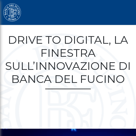
Salta
al
contenuto
principale
Briciole
DRIVE TO DIGITAL, LA
di
FINESTRA
pane
SULL’INNOVAZIONE DI
BANCA DEL FUCINO