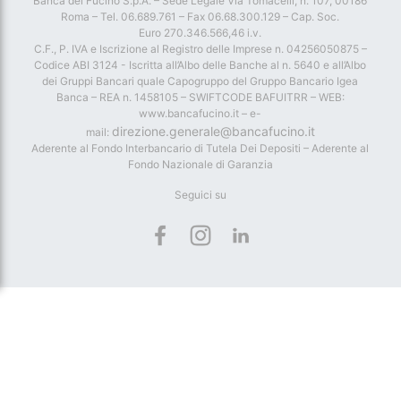
Banca del Fucino S.p.A. – Sede Legale Via Tomacelli, n. 107, 00186
Roma – Tel. 06.689.761 – Fax 06.68.300.129 – Cap. Soc.
Euro 270.346.566,46 i.v.
C.F., P. IVA e Iscrizione al Registro delle Imprese n. 04256050875 –
Codice ABI 3124 - Iscritta all’Albo delle Banche al n. 5640 e all’Albo
dei Gruppi Bancari quale Capogruppo del Gruppo Bancario Igea
Banca – REA n. 1458105 – SWIFTCODE BAFUITRR – WEB:
www.bancafucino.it – e-
direzione.generale@bancafucino.it
mail:
Aderente al Fondo Interbancario di Tutela Dei Depositi – Aderente al
Fondo Nazionale di Garanzia
Seguici su