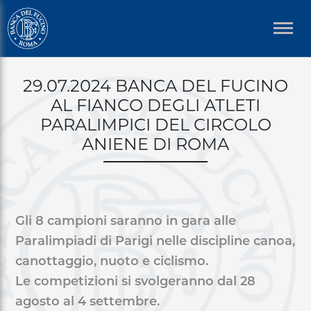
Welcome
Salta
to
al
All
contenuto
in
principale
Briciole
One
29.07.2024 BANCA DEL FUCINO
di
Accessibility
AL FIANCO DEGLI ATLETI
screen
pane
PARALIMPICI DEL CIRCOLO
reader.
To
ANIENE DI ROMA
start
the
All
in
Gli 8 campioni saranno in gara alle
One
Accessibility
Paralimpiadi di Parigi nelle discipline canoa,
screen
canottaggio, nuoto e ciclismo.
reader,
Le competizioni si svolgeranno dal 28
press
agosto al 4 settembre.
"Ctrl