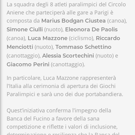
La squadra degli 8 atleti paralimpici del Circolo
Aniene che parteciperà alle gare a Parigi è
composta da
(canoa),
Marius Bodgan Ciustea
(nuoto),
Simone Ciulli
Eleonora De Paolis
(canoa),
(ciclismo),
Luca Mazzone
Riccardo
(nuoto),
Menciotti
Tommaso Schettino
(canottaggio),
(nuoto) e
Alessia Scortechini
(canottaggio).
Giacomo Perini
In particolare, Luca Mazzone rappresenterà
l’Italia alla cerimonia di apertura dei Giochi
Paralimpici e sarà uno dei due portabandiera.
Quest’iniziativa conferma l’impegno della
Banca del Fucino a favore della sana
competizione e riflette i valori di inclusione,
determinazione e resilienza che la Banca del