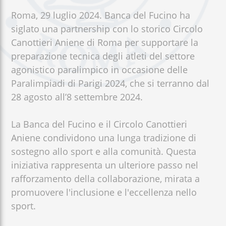
+
Roma, 29 luglio 2024. Banca del Fucino ha
/".
siglato una partnership con lo storico Circolo
This
Canottieri Aniene di Roma per supportare la
shortcut
preparazione tecnica degli atleti del settore
activates
agonistico paralimpico in occasione delle
the
screen
Paralimpiadi di Parigi 2024, che si terranno dal
reader
28 agosto all’8 settembre 2024.
to
help
La Banca del Fucino e il Circolo Canottieri
you
Aniene condividono una lunga tradizione di
navigate
sostegno allo sport e alla comunità. Questa
and
iniziativa rappresenta un ulteriore passo nel
interact
rafforzamento della collaborazione, mirata a
with
the
promuovere l'inclusione e l'eccellenza nello
content.
sport.