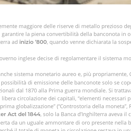
ente maggiore delle riserve di metallo prezioso deposi
 garantire la piena convertibilità della banconota in or
lterra ad
, quando venne dichiarata la sosp
inizio ‘800
 il governo inglese decise di regolamentare il sistema
anche sistema monetario aureo e, più propriamente, 
 possibilità di emissione delle banconote solo se cop
onali dal 1870 alla Prima guerra mondiale. Si trattava
libera circolazione dei capitali, “elementi necessari p
 prima globalizzazione” (“Controstoria della moneta”, R
, solo la Banca d’Inghilterra aveva 
er Act del 1844
rta da un uguale ammontare di oro presente nella b
perché il totale di moneta in circolazione restava in u