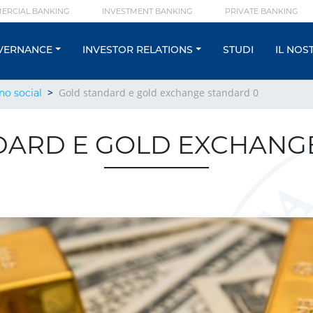
ERCIAL BANKING
INVESTMENT BANKING
PRIVATE BANKING
VERNANCE
INVESTOR RELATIONS
STUDI
IL NOS
Gold standard e gold exchange standard 0
no social
DARD E GOLD EXCHANG