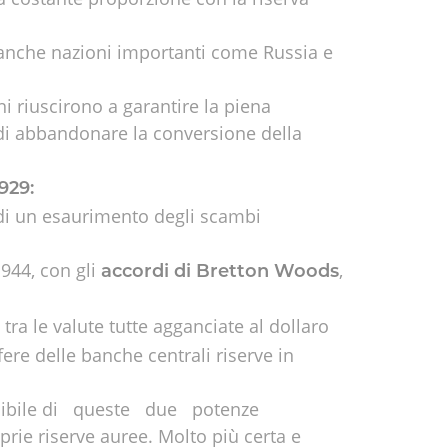
o anche nazioni importanti come Russia e
ni riuscirono a garantire la piena
o di abbandonare la conversione della
929:
di un esaurimento degli scambi
1944, con gli
,
accordi di Bretton Woods
 tra le valute tutte agganciate al dollaro
ifere delle banche centrali riserve in
ersibile di queste due potenze
 riserve auree. Molto più certa e