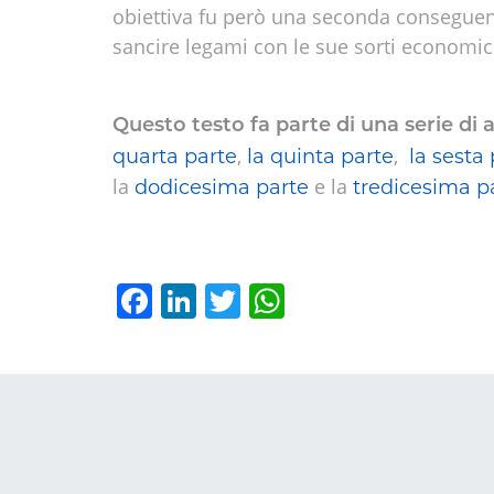
obiettiva fu però una seconda conseguenza
sancire legami con le sue sorti economic
Questo testo fa parte di una serie di a
,
,
quarta parte
la
quinta parte
la sesta 
la
e la
dodicesima parte
tredicesima pa
Facebook
LinkedIn
Twitter
WhatsApp