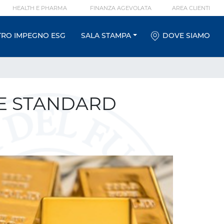
HEALTH E PHARMA
FINANZA AGEVOLATA
AREA CLIENTI
TRO IMPEGNO ESG
SALA STAMPA
DOVE SIAMO
E STANDARD