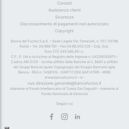
Contatti
Assistenza clienti
Sicurezza
Disconoscimento di pagamenti non autorizzato
Copyright
Banca del Fucino S.p.A. – Sede Legale Via Tomacelli, n. 107, 00186
Roma – Tel. 06.689.761 – Fax 06.68.300.129 – Cap. Soc.
Euro 270.346.566,46 i.v.
C.F., P. IVA e Iscrizione al Registro delle Imprese n. 04256050875 –
Codice ABI 3124 - Iscritta all’Albo delle Banche al n. 5640 e all’Albo
dei Gruppi Bancari quale Capogruppo del Gruppo Bancario Igea
Banca – REA n. 1458105 – SWIFTCODE BAFUITRR – WEB:
www.bancafucino.it – e-
direzione.generale@bancafucino.it
mail:
Aderente al Fondo Interbancario di Tutela Dei Depositi – Aderente al
Fondo Nazionale di Garanzia
Seguici su