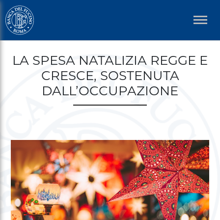
Salta
al
contenuto
principale
Briciole
LA SPESA NATALIZIA REGGE E
di
CRESCE, SOSTENUTA
pane
DALL’OCCUPAZIONE