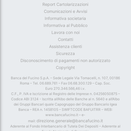
Report Cartolarizzazioni
Comunicazioni e Avvisi
Informativa societaria
Informativa al Pubblico
Lavora con noi
Contatti
Assistenza clienti
Sicurezza
Disconoscimento di pagamenti non autorizzato
Copyright
Banca del Fucino S.p.A. – Sede Legale Via Tomacelli, n. 107, 00186
Roma – Tel. 06.689.761 – Fax 06.68.300.129 – Cap. Soc.
Euro 270.346.566,46 i.v.
C.F., P. IVA e Iscrizione al Registro delle Imprese n. 04256050875 –
Codice ABI 3124 - Iscritta all’Albo delle Banche al n. 5640 e all’Albo
dei Gruppi Bancari quale Capogruppo del Gruppo Bancario Igea
Banca – REA n. 1458105 – SWIFTCODE BAFUITRR – WEB:
www.bancafucino.it – e-
direzione.generale@bancafucino.it
mail:
Aderente al Fondo Interbancario di Tutela Dei Depositi – Aderente al