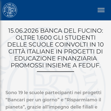
Welcome
Salta
to
al
All
contenuto
in
principale
Briciole
One
15.06.2026 BANCA DEL FUCINO:
di
Accessibility
OLTRE 1.600 GLI STUDENTI
screen
pane
DELLE SCUOLE COINVOLTI IN 10
reader.
To
CITTÀ ITALIANE IN PROGETTI DI
start
EDUCAZIONE FINANZIARIA
the
PROMOSSI INSIEME A FEDUF.
All
in
One
Accessibility
screen
Sono 19 le scuole partecipanti nei progetti
reader,
“Bancari per un giorno” e “Risparmiamo il
press
pianeta”, grazie all’impegno delle filiali e
"Ctrl