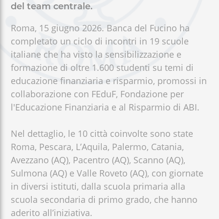
del team centrale.
+
/".
Roma, 15 giugno 2026. Banca del Fucino ha
This
completato un ciclo di incontri in 19 scuole
shortcut
italiane che ha visto la sensibilizzazione e
activates
formazione di oltre 1.600 studenti su temi di
the
screen
educazione finanziaria e risparmio, promossi in
reader
collaborazione con FEduF, Fondazione per
to
l'Educazione Finanziaria e al Risparmio di ABI.
help
you
Nel dettaglio, le 10 città coinvolte sono state
navigate
Roma, Pescara, L’Aquila, Palermo, Catania,
and
Avezzano (AQ), Pacentro (AQ), Scanno (AQ),
interact
Sulmona (AQ) e Valle Roveto (AQ), con giornate
with
the
in diversi istituti, dalla scuola primaria alla
content.
scuola secondaria di primo grado, che hanno
aderito all’iniziativa.