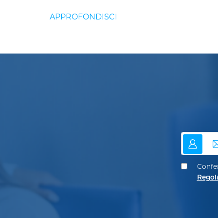
nome
em
Confer
Regol