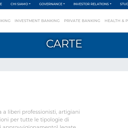
LE
CHI SIAMO
GOVERNANCE
INVESTOR RELATIONS
STUD
NKING
INVESTMENT BANKING
PRIVATE BANKING
HEALTH & 
CARTE
 liberi professionisti, artigiani
ni per tutte le tipologie di
 di approvvigionamento) legate