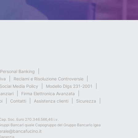
& Personal Banking
iva
Reclami e Risoluzione Controversie
Social Media Policy
Modello Dlgs 231-2001
nanziari
Firma Elettronica Avanzata
oi
Contatti
Assistenza clienti
Sicurezza
Cap. Soc. Euro 270.346.566,46 i.v.
dei Gruppi Bancari quale Capogruppo del Gruppo Bancario Igea
erale@bancafucino.it
 Garanzia