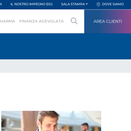
I
IL NOSTRO IMPEGNO ESG
SALA STAMPA
DOVE SIAMO
Area
AREA CLIENTI
PHARMA
FINANZA AGEVOLATA
riservata