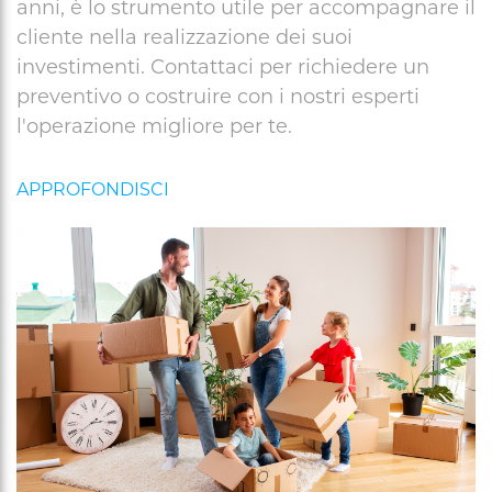
anni, è lo strumento utile per accompagnare il
+
cliente nella realizzazione dei suoi
/".
investimenti. Contattaci per richiedere un
This
preventivo o costruire con i nostri esperti
shortcut
activates
l'operazione migliore per te.
the
screen
reader
to
help
you
navigate
and
interact
with
the
content.