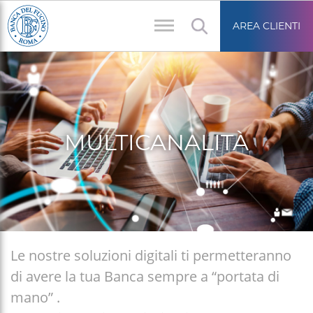
Salta
Area
al
AREA CLIENTI
riservata
contenuto
principale
MULTICANALITÀ
Briciole
Le nostre soluzioni digitali ti permetteranno
di
di avere la tua Banca sempre a “portata di
pane
mano” .