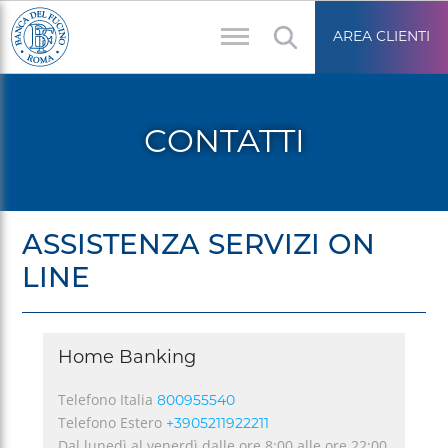
Salta
Area
al
AREA CLIENTI
riservata
contenuto
principale
CONTATTI
ASSISTENZA SERVIZI ON
Briciole
LINE
di
pane
Home Banking
Telefono Italia
800955540
Telefono Estero
+3905211922211
Dal lunedì al venerdì dalle ore 8:00 alle ore 22:00