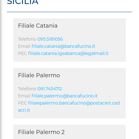
SICILIA
Filiale Catania
Telefono
095.5181056
Email
filiale.catania@bancafucino.it
PEC
filiale.catania.igeabanca@legalmail.it
Filiale Palermo
Telefono
091.7434712
Email
filiale.palermo@bancafucino.it
PEC
filialepalermo.bancafucino@postacert.ced
acri.it
Filiale Palermo 2