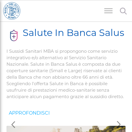
Salta
al
contenuto
Briciole
principale
Salute In Banca Salus
di
pane
I Sussidi Sanitari MBA si propongono come servizio
integrativo e/o alternativo al Servizio Sanitario
Nazionale. Salute in Banca Salus è composta da due
coperture sanitarie (Small e Large) riservate ai clienti
della Banca che non abbiano oltre 66 anni di età.
Scegliendo l'offerta Salute in Banca è possibile
usufruire di prestazioni medico-sanitarie senza
anticipare alcun pagamento grazie al sussidio diretto.
Dietro
Avant