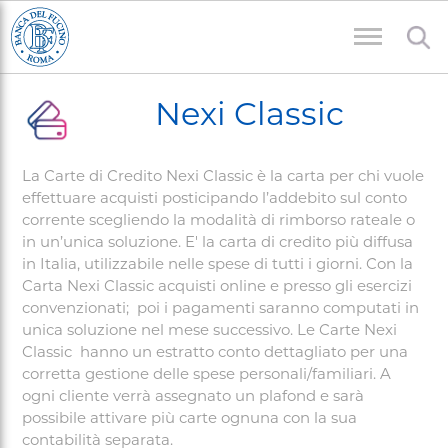
Welcome
Salta
to
al
All
contenuto
Briciole
in
principale
Nexi Classic
One
di
Accessibility
pane
screen
La Carte di Credito Nexi Classic è la carta per chi vuole
reader.
effettuare acquisti posticipando l’addebito sul conto
To
corrente scegliendo la modalità di rimborso rateale o
start
in un’unica soluzione. E' la carta di credito più diffusa
the
in Italia, utilizzabile nelle spese di tutti i giorni. Con la
All
Carta Nexi Classic acquisti online e presso gli esercizi
in
convenzionati; poi i pagamenti saranno computati in
One
unica soluzione nel mese successivo. Le Carte Nexi
Accessibility
Classic hanno un estratto conto dettagliato per una
screen
corretta gestione delle spese personali/familiari. A
reader,
ogni cliente verrà assegnato un plafond e sarà
possibile attivare più carte ognuna con la sua
press
contabilità separata.
'Ctrl