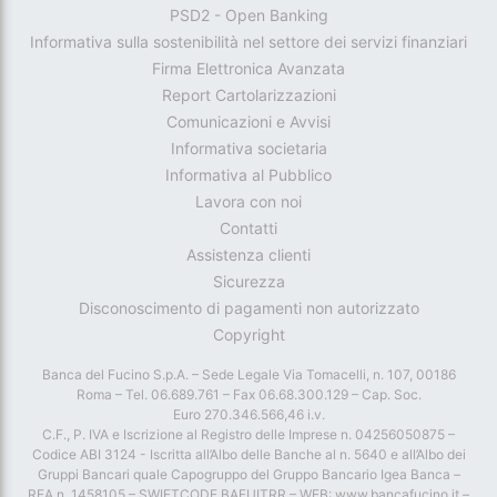
PSD2 - Open Banking
Informativa sulla sostenibilità nel settore dei servizi finanziari
Firma Elettronica Avanzata
Report Cartolarizzazioni
Comunicazioni e Avvisi
Informativa societaria
Informativa al Pubblico
Lavora con noi
Contatti
Assistenza clienti
Sicurezza
Disconoscimento di pagamenti non autorizzato
Copyright
Banca del Fucino S.p.A. – Sede Legale Via Tomacelli, n. 107, 00186
Roma – Tel. 06.689.761 – Fax 06.68.300.129 – Cap. Soc.
Euro 270.346.566,46 i.v.
C.F., P. IVA e Iscrizione al Registro delle Imprese n. 04256050875 –
Codice ABI 3124 - Iscritta all’Albo delle Banche al n. 5640 e all’Albo dei
Gruppi Bancari quale Capogruppo del Gruppo Bancario Igea Banca –
REA n. 1458105 – SWIFTCODE BAFUITRR – WEB: www.bancafucino.it –