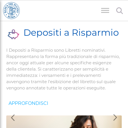
Welcome
Salta
to
al
All
contenuto
Briciole
in
principale
Depositi a Risparmio
One
di
Accessibility
pane
screen
I Depositi a Risparmio sono Libretti nominativi.
reader.
Rappresentano la forma più tradizionale di risparmio,
To
ancor oggi attuale per alcune specifiche esigenze
start
della clientela. Si caratterizzano per semplicità e
the
immediatezza: i versamenti e i prelevamenti
All
avvengono tramite l'esibizione del libretto sul quale
in
vengono annotate tutte le operazioni eseguite.
One
Accessibility
screen
reader,
press
Dietro
Avant
"Ctrl