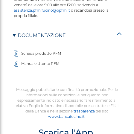
chiamando il numero verde 800.938807 dal lunedì al
venerdì dalle ore 9:00 alle ore 13:00, scrivendo a
assistenza.pfm.fucino@bpfm.it
o recandosi presso la
propria filiale.
DOCUMENTAZIONE
Scheda prodotto PFM
Manuale Utente PFM
Messaggio pubblicitario con finalità promozionale. Per le
informazioni sulle condizioni e per quanto non
espressamente indicato è necessario fare riferimento al
relativo Foglio Informativo disponibile presso tutte le Filiali
della Banca e nella sezione
trasparenza
del sito
www.bancafucino.it
.
Scarica l'App