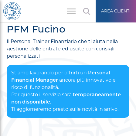
Salta
Area
al
AREA CLIENTI
riservata
contenuto
principale
PFM Fucino
Il Personal Trainer Finanziario che ti aiuta nella
gestione delle entrate ed uscite con consigli
personalizzati
Stiamo lavorando per offrirti un
Personal
Financial Manager
ancora più innovativo e
ricco di funzionalità.
Per questo il servizio sarà
temporaneamente
non disponibile
.
Ti aggiorneremo presto sulle novità in arrivo.