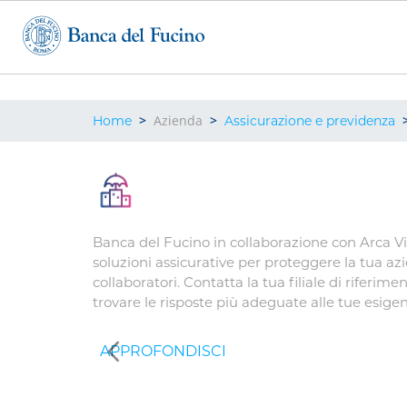
Salta
al
contenuto
principale
Briciole
Azienda
Home
Assicurazione e previdenza
di
pane
Banca del Fucino in collaborazione con Arca Vit
soluzioni assicurative per proteggere la tua azie
collaboratori. Contatta la tua filiale di riferim
trovare le risposte più adeguate alle tue esige
Dietro