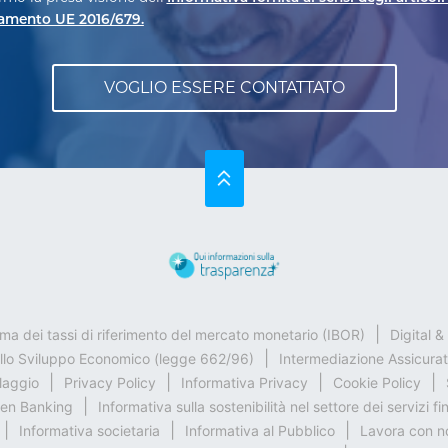
amento UE 2016/679.
SU
rma dei tassi di riferimento del mercato monetario (IBOR)
Digital 
ello Sviluppo Economico (legge 662/96)
Intermediazione Assicurat
claggio
Privacy Policy
Informativa Privacy
Cookie Policy
en Banking
Informativa sulla sostenibilità nel settore dei servizi fi
Informativa societaria
Informativa al Pubblico
Lavora con n