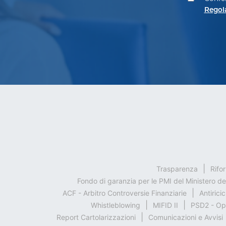
Regol
Trasparenza
Rifo
Fondo di garanzia per le PMI del Ministero d
ACF - Arbitro Controversie Finanziarie
Antirici
Whistleblowing
MIFID II
PSD2 - Op
Report Cartolarizzazioni
Comunicazioni e Avvisi