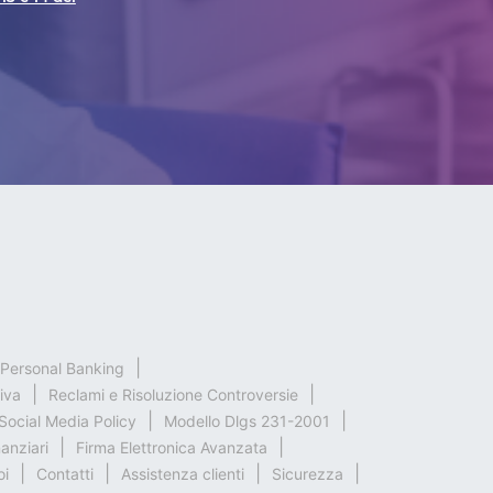
& Personal Banking
iva
Reclami e Risoluzione Controversie
Social Media Policy
Modello Dlgs 231-2001
nanziari
Firma Elettronica Avanzata
oi
Contatti
Assistenza clienti
Sicurezza