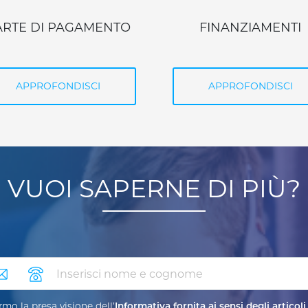
FINANZIAMENTI
INCASSI E PAGAMEN
APPROFONDISCI
APPROFONDISCI
VUOI SAPERNE DI PIÙ?
ail
telefono
mo la presa visione dell’
Informativa fornita ai sensi degli articoli 