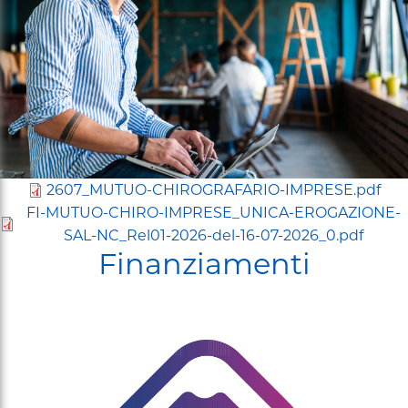
2607_MUTUO-CHIROGRAFARIO-IMPRESE.pdf
FI-MUTUO-CHIRO-IMPRESE_UNICA-EROGAZIONE-
SAL-NC_Rel01-2026-del-16-07-2026_0.pdf
Finanziamenti