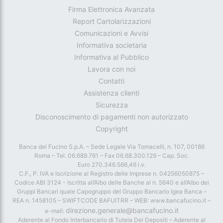
Firma Elettronica Avanzata
Report Cartolarizzazioni
Comunicazioni e Avvisi
Informativa societaria
Informativa al Pubblico
Lavora con noi
Contatti
Assistenza clienti
Sicurezza
Disconoscimento di pagamenti non autorizzato
Copyright
Banca del Fucino S.p.A. – Sede Legale Via Tomacelli, n. 107, 00186
Roma – Tel. 06.689.761 – Fax 06.68.300.129 – Cap. Soc.
Euro 270.346.566,46 i.v.
C.F., P. IVA e Iscrizione al Registro delle Imprese n. 04256050875 –
Codice ABI 3124 - Iscritta all’Albo delle Banche al n. 5640 e all’Albo dei
Gruppi Bancari quale Capogruppo del Gruppo Bancario Igea Banca –
REA n. 1458105 – SWIFTCODE BAFUITRR – WEB: www.bancafucino.it –
direzione.generale@bancafucino.it
e-mail:
Aderente al Fondo Interbancario di Tutela Dei Depositi – Aderente al