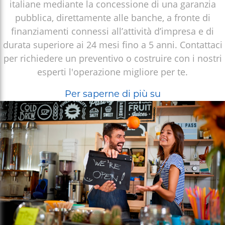
italiane mediante la concessione di una garanzia
pubblica, direttamente alle banche, a fronte di
finanziamenti connessi all’attività d’impresa e di
durata superiore ai 24 mesi fino a 5 anni. Contattaci
per richiedere un preventivo o costruire con i nostri
esperti l'operazione migliore per te.
Mutuo
Per saperne di più su
Chirografario
Fondo
di
Garanzia