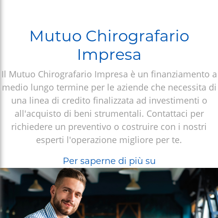
I nostri contatti
SCOPRI
Mutuo Chirografario
Impresa
Il Mutuo Chirografario Impresa è un finanziamento a
medio lungo termine per le aziende che necessita di
una linea di credito finalizzata ad investimenti o
all'acquisto di beni strumentali. Contattaci per
richiedere un preventivo o costruire con i nostri
esperti l'operazione migliore per te.
Mutuo
Per saperne di più su
Chirografario
Impresa