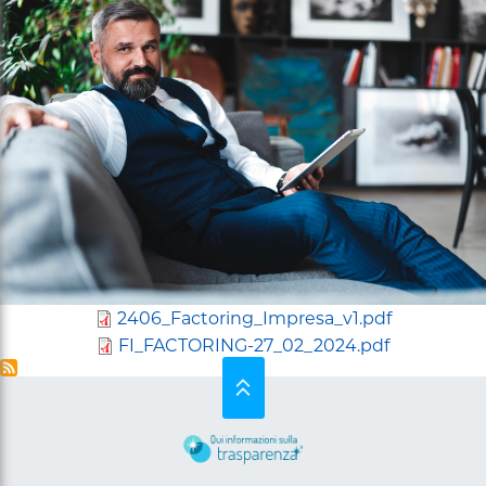
Solvendo
e
Pro
Soluto
2406_Factoring_Impresa_v1.pdf
FI_FACTORING-27_02_2024.pdf
SU