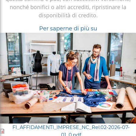
nonché bonifici o altri accrediti, ripristinare la
FINANZIAMENTI
disponibilità di credito.
Affidamento
Per saperne di più su
in
conto
corrente
FI_AFFIDAMENTI_IMPRESE_NC_Rel.02-2026-07-
01_0.pdf