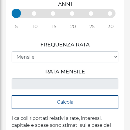
ANNI
+
/".
This
shortcut
5
10
15
20
25
30
activates
the
FREQUENZA RATA
screen
reader
to
help
RATA MENSILE
you
navigate
and
interact
with
the
content.
I calcoli riportati relativi a rate, interessi,
capitale e spese sono stimati sulla base dei