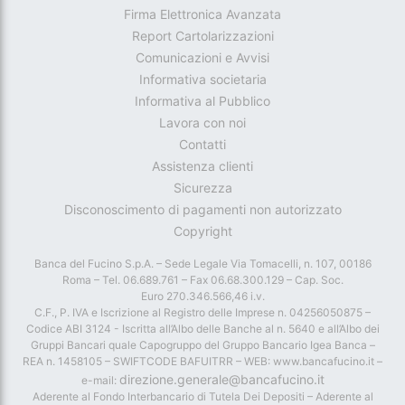
Firma Elettronica Avanzata
Report Cartolarizzazioni
Comunicazioni e Avvisi
Informativa societaria
Informativa al Pubblico
Lavora con noi
Contatti
Assistenza clienti
Sicurezza
Disconoscimento di pagamenti non autorizzato
Copyright
Banca del Fucino S.p.A. – Sede Legale Via Tomacelli, n. 107, 00186
Roma – Tel. 06.689.761 – Fax 06.68.300.129 – Cap. Soc.
Euro 270.346.566,46 i.v.
C.F., P. IVA e Iscrizione al Registro delle Imprese n. 04256050875 –
Codice ABI 3124 - Iscritta all’Albo delle Banche al n. 5640 e all’Albo dei
Gruppi Bancari quale Capogruppo del Gruppo Bancario Igea Banca –
REA n. 1458105 – SWIFTCODE BAFUITRR – WEB: www.bancafucino.it –
direzione.generale@bancafucino.it
e-mail:
Aderente al Fondo Interbancario di Tutela Dei Depositi – Aderente al