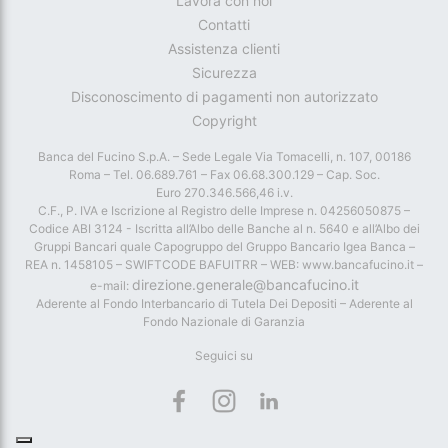
Lavora con noi
Contatti
Assistenza clienti
Sicurezza
Disconoscimento di pagamenti non autorizzato
Copyright
Banca del Fucino S.p.A. – Sede Legale Via Tomacelli, n. 107, 00186
Roma – Tel. 06.689.761 – Fax 06.68.300.129 – Cap. Soc.
Euro 270.346.566,46 i.v.
C.F., P. IVA e Iscrizione al Registro delle Imprese n. 04256050875 –
Codice ABI 3124 - Iscritta all’Albo delle Banche al n. 5640 e all’Albo dei
Gruppi Bancari quale Capogruppo del Gruppo Bancario Igea Banca –
REA n. 1458105 – SWIFTCODE BAFUITRR – WEB: www.bancafucino.it –
direzione.generale@bancafucino.it
e-mail:
Aderente al Fondo Interbancario di Tutela Dei Depositi – Aderente al
Fondo Nazionale di Garanzia
Seguici su