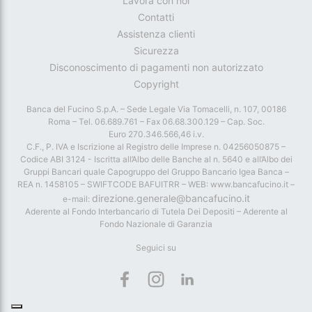
Lavora con noi
Contatti
Assistenza clienti
Sicurezza
Disconoscimento di pagamenti non autorizzato
Copyright
Banca del Fucino S.p.A. – Sede Legale Via Tomacelli, n. 107, 00186
Roma – Tel. 06.689.761 – Fax 06.68.300.129 – Cap. Soc.
Euro 270.346.566,46 i.v.
C.F., P. IVA e Iscrizione al Registro delle Imprese n. 04256050875 –
Codice ABI 3124 - Iscritta all’Albo delle Banche al n. 5640 e all’Albo dei
Gruppi Bancari quale Capogruppo del Gruppo Bancario Igea Banca –
REA n. 1458105 – SWIFTCODE BAFUITRR – WEB: www.bancafucino.it –
direzione.generale@bancafucino.it
e-mail:
Aderente al Fondo Interbancario di Tutela Dei Depositi – Aderente al
Fondo Nazionale di Garanzia
Seguici su