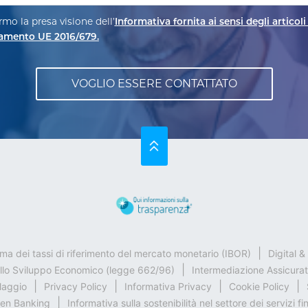
mo la presa visione dell’
Informativa fornita ai sensi degli articoli 
amento UE 2016/679.
SU
rma dei tassi di riferimento del mercato monetario (IBOR)
Digital 
ello Sviluppo Economico (legge 662/96)
Intermediazione Assicurat
claggio
Privacy Policy
Informativa Privacy
Cookie Policy
en Banking
Informativa sulla sostenibilità nel settore dei servizi fi