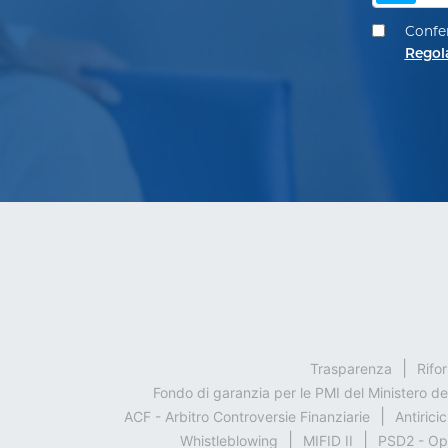
Confer
Regol
Trasparenza
Rifo
Fondo di garanzia per le PMI del Ministero d
ACF - Arbitro Controversie Finanziarie
Antirici
Whistleblowing
MIFID II
PSD2 - Op