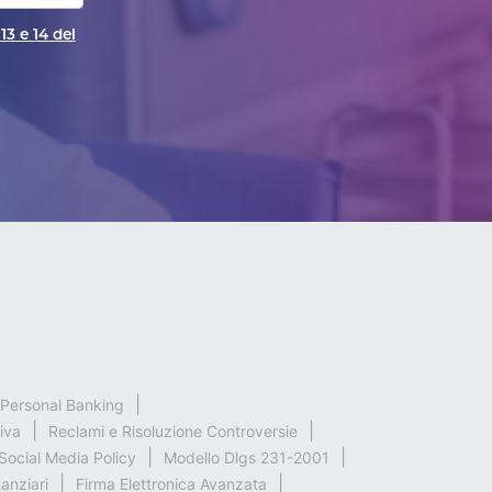
13 e 14 del
& Personal Banking
iva
Reclami e Risoluzione Controversie
Social Media Policy
Modello Dlgs 231-2001
nanziari
Firma Elettronica Avanzata