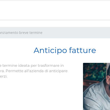
anziamento breve termine
Anticipo fatture
ve termine ideata per trasformare in
ra. Permette all'azienda di anticipare
erzi.