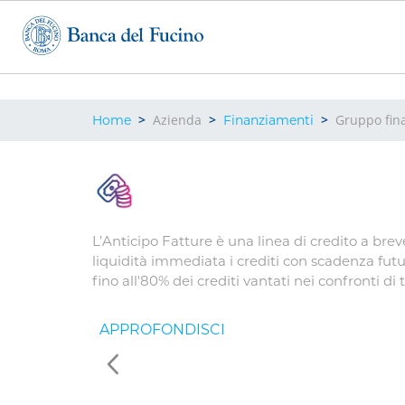
Salta
al
contenuto
principale
Briciole
Azienda
Gruppo fin
Home
Finanziamenti
di
pane
L’Anticipo Fatture è una linea di credito a bre
liquidità immediata i crediti con scadenza futu
fino all'80% dei crediti vantati nei confronti di t
Dietro