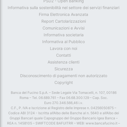
PSD2 - Open Banking
Informativa sulla sostenibilità nel settore dei servizi finanziari
Firma Elettronica Avanzata
Report Cartolarizzazioni
Comunicazioni e Avvisi
Informativa societaria
Informativa al Pubblico
Lavora con noi
Contatti
Assistenza clienti
Sicurezza
Disconoscimento di pagamenti non autorizzato
Copyright
Banca del Fucino S.p.A. – Sede Legale Via Tomacelli, n. 107, 00186
Roma – Tel. 06.689.761 – Fax 06.68.300.129 – Cap. Soc.
Euro 270.346.566,46 i.v.
C.F., P. IVA e Iscrizione al Registro delle Imprese n. 04256050875 –
Codice ABI 3124 - Iscritta all’Albo delle Banche al n. 5640 e all’Albo dei
Gruppi Bancari quale Capogruppo del Gruppo Bancario Igea Banca –
REA n. 1458105 – SWIFTCODE BAFUITRR – WEB: www.bancafucino.it –