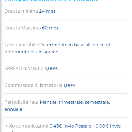
+
Durata minima
24 mesi
/".
This
shortcut
Durata Massima
60 mesi
activates
the
Tasso Variabile
Determinato in base all’indice di
screen
riferimento più lo spread
reader
to
SPREAD massimo
5,00%
help
you
navigate
Commissioni di Istruttoria
1,00%
and
interact
Periodicità rata
Mensile, trimestrale, semestrale,
with
annuale
the
content.
Invio comunicazioni
0,45€ Invio Postale - 0,00€ Invio